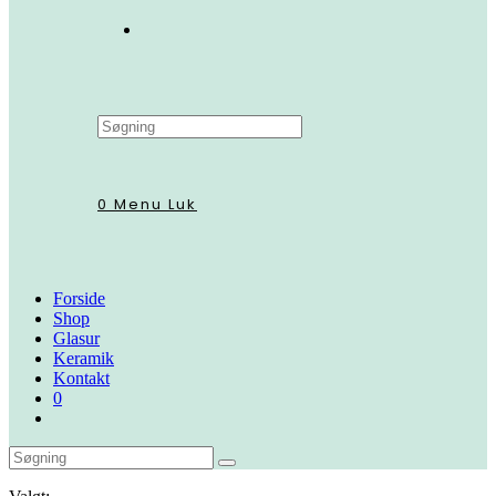
Search
this
website
0
Menu
Luk
Forside
Shop
Glasur
Keramik
Kontakt
0