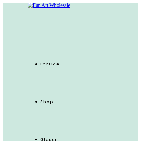
Skip
to
content
Forside
Shop
Glasur