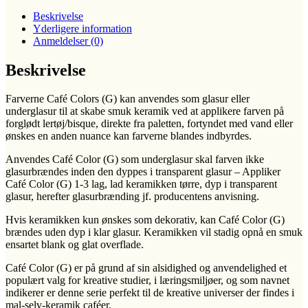
Beskrivelse
Yderligere information
Anmeldelser (0)
Beskrivelse
Farverne Café Colors (G) kan anvendes som glasur eller
underglasur til at skabe smuk keramik ved at applikere farven på
forglødt lertøj/bisque, direkte fra paletten, fortyndet med vand eller
ønskes en anden nuance kan farverne blandes indbyrdes.
Anvendes Café Color (G) som underglasur skal farven ikke
glasurbrændes inden den dyppes i transparent glasur – Appliker
Café Color (G) 1-3 lag, lad keramikken tørre, dyp i transparent
glasur, herefter glasurbrænding jf. producentens anvisning.
Hvis keramikken kun ønskes som dekorativ, kan Café Color (G)
brændes uden dyp i klar glasur. Keramikken vil stadig opnå en smuk
ensartet blank og glat overflade.
Café Color (G) er på grund af sin alsidighed og anvendelighed et
populært valg for kreative studier, i læringsmiljøer, og som navnet
indikerer er denne serie perfekt til de kreative universer der findes i
mal-selv-keramik caféer.