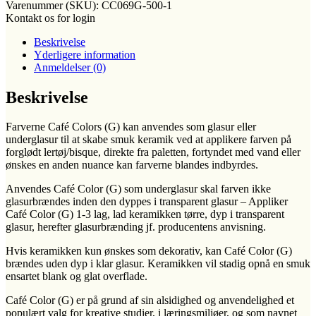
Varenummer (SKU):
CC069G-500-1
Kontakt os for login
Beskrivelse
Yderligere information
Anmeldelser (0)
Beskrivelse
Farverne Café Colors (G) kan anvendes som glasur eller
underglasur til at skabe smuk keramik ved at applikere farven på
forglødt lertøj/bisque, direkte fra paletten, fortyndet med vand eller
ønskes en anden nuance kan farverne blandes indbyrdes.
Anvendes Café Color (G) som underglasur skal farven ikke
glasurbrændes inden den dyppes i transparent glasur – Appliker
Café Color (G) 1-3 lag, lad keramikken tørre, dyp i transparent
glasur, herefter glasurbrænding jf. producentens anvisning.
Hvis keramikken kun ønskes som dekorativ, kan Café Color (G)
brændes uden dyp i klar glasur. Keramikken vil stadig opnå en smuk
ensartet blank og glat overflade.
Café Color (G) er på grund af sin alsidighed og anvendelighed et
populært valg for kreative studier, i læringsmiljøer, og som navnet