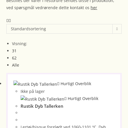
Bestilles der varer i restordre sendes disse i produktion,
ved spørsgmål vedrørende dette kontakt os
her
Standardsortering
Visning:
31
62
Alle
Hurtigt Overblik
Ikke på lager
Hurtigt Overblik
Rustik Dyb Tallerken
Lertøj/bisque forglødt ved 1060-1101 ºC. Dyb