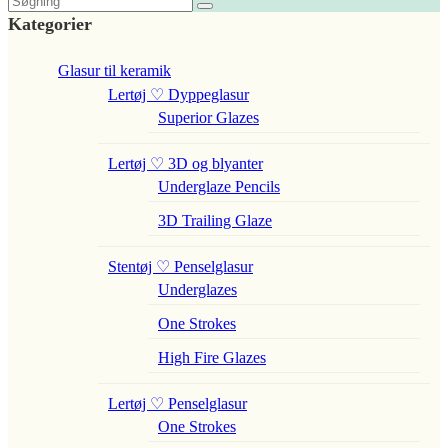
Kategorier
Glasur til keramik
Lertøj ♡ Dyppeglasur
Superior Glazes
Lertøj ♡ 3D og blyanter
Underglaze Pencils
3D Trailing Glaze
Stentøj ♡ Penselglasur
Underglazes
One Strokes
High Fire Glazes
Lertøj ♡ Penselglasur
One Strokes