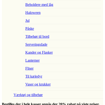
Beholdere med låg
Haloween
Jul
Påske
Tilbehør til bord
Serveringsfade
Kander og Flasker
Lanterner
Fliser
Til kæledyr
Vaser og krukker
Værktøj og tilbehør
Bestilles der i hele kasser opnås der 20% rabat på viste priser.