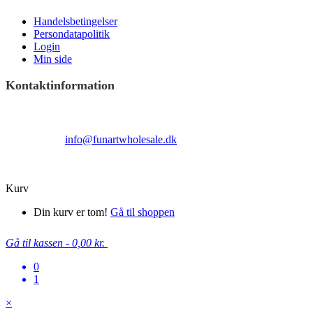
Handelsbetingelser
Persondatapolitik
Login
Min side
Kontaktinformation
Terndrupvej 100
Man-Fre 9:00 – 16:00
Email:
info@funartwholesale.dk
Tlf: +45 53336855
Copyright Fun Art Wholesale 2022 - info@funartwholesale.dk
Kurv
Din kurv er tom!
Gå til shoppen
Gå til kassen
-
0,00 kr.
0
1
×