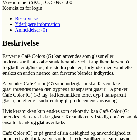
Varenummer (SKU):
CC109G-500-1
Kontakt os for login
Beskrivelse
Yderligere information
Anmeldelser (0)
Beskrivelse
Farverne Café Colors (G) kan anvendes som glasur eller
underglasur til at skabe smuk keramik ved at applikere farven på
forglødt lertøj/bisque, direkte fra paletten, fortyndet med vand eller
ønskes en anden nuance kan farverne blandes indbyrdes.
Anvendes Café Color (G) som underglasur skal farven ikke
glasurbrændes inden den dyppes i transparent glasur – Appliker
Café Color (G) 1-3 lag, lad keramikken tørre, dyp i transparent
glasur, herefter glasurbrænding jf. producentens anvisning.
Hvis keramikken kun ønskes som dekorativ, kan Café Color (G)
brændes uden dyp i klar glasur. Keramikken vil stadig opnå en smuk
ensartet blank og glat overflade.
Café Color (G) er på grund af sin alsidighed og anvendelighed et
populært valg for kreative studier, i læringsmiljøer, og som navnet