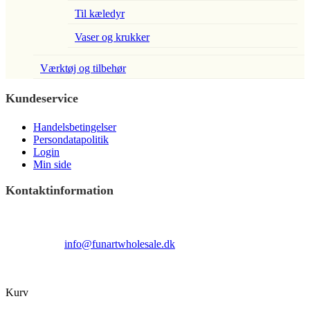
Til kæledyr
Vaser og krukker
Værktøj og tilbehør
Kundeservice
Handelsbetingelser
Persondatapolitik
Login
Min side
Kontaktinformation
Terndrupvej 100
Man-Fre 9:00 – 16:00
Email:
info@funartwholesale.dk
Tlf: +45 53336855
Copyright Fun Art Wholesale 2022 - info@funartwholesale.dk
Kurv