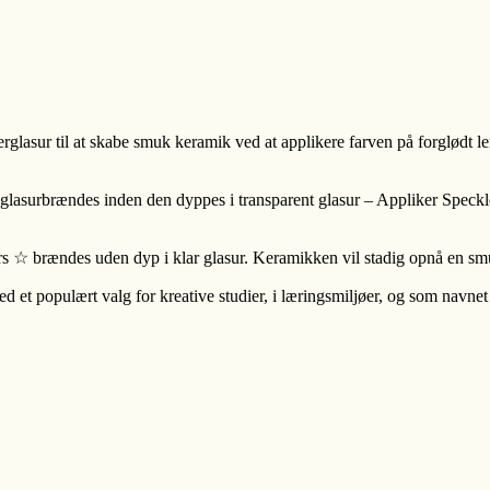
asur til at skabe smuk keramik ved at applikere farven på forglødt lert
asurbrændes inden den dyppes i transparent glasur – Appliker Speckled
☆ brændes uden dyp i klar glasur. Keramikken vil stadig opnå en smuk
t populært valg for kreative studier, i læringsmiljøer, og som navnet in