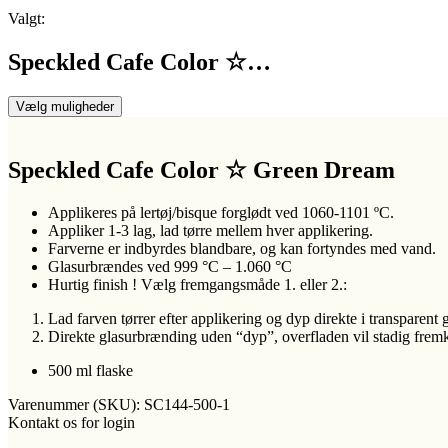
Valgt:
Speckled Cafe Color ☆…
Vælg muligheder
Speckled Cafe Color ☆ Green Dream
Applikeres på lertøj/bisque forglødt ved 1060-1101 ºC.
Appliker 1-3 lag, lad tørre mellem hver applikering.
Farverne er indbyrdes blandbare, og kan fortyndes med vand.
Glasurbrændes ved 999 °C – 1.060 °C
Hurtig finish ! Vælg fremgangsmåde 1. eller 2.:
Lad farven tørrer efter applikering og dyp direkte i transparent 
Direkte glasurbrænding uden “dyp”, overfladen vil stadig fre
500 ml flaske
Varenummer (SKU):
SC144-500-1
Kontakt os for login