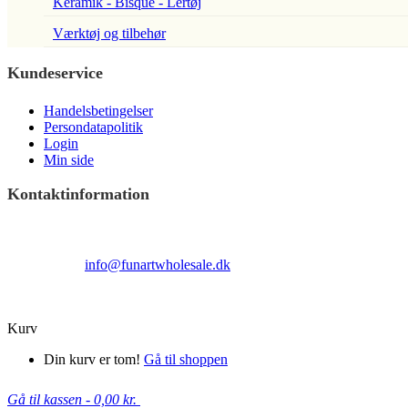
Keramik - Bisque - Lertøj
Værktøj og tilbehør
Kundeservice
Handelsbetingelser
Persondatapolitik
Login
Min side
Kontaktinformation
Terndrupvej 100
Man-Fre 9:00 – 16:00
Email:
info@funartwholesale.dk
Tlf: +45 53336855
Copyright Fun Art Wholesale 2022 - info@funartwholesale.dk
Kurv
Din kurv er tom!
Gå til shoppen
Gå til kassen
-
0,00 kr.