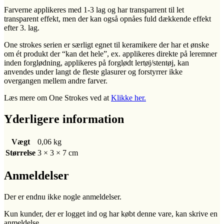
Farverne applikeres med 1-3 lag og har transparrent til let
transparent effekt, men der kan også opnåes fuld dækkende effekt
efter 3. lag.
One strokes serien er særligt egnet til keramikere der har et ønske
om ét produkt der “kan det hele”, ex. applikeres direkte på leremner
inden forglødning, applikeres på forglødt lertøj/stentøj, kan
anvendes under langt de fleste glasurer og forstyrrer ikke
overgangen mellem andre farver.
Læs mere om One Strokes ved at
Klikke her.
Yderligere information
Vægt
0,06 kg
Størrelse
3 × 3 × 7 cm
Anmeldelser
Der er endnu ikke nogle anmeldelser.
Kun kunder, der er logget ind og har købt denne vare, kan skrive en
anmeldelse.