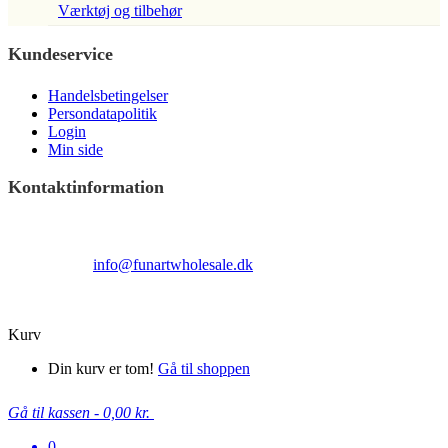
Værktøj og tilbehør
Kundeservice
Handelsbetingelser
Persondatapolitik
Login
Min side
Kontaktinformation
Terndrupvej 100
Man-Fre 9:00 – 16:00
Email:
info@funartwholesale.dk
Tlf: +45 53336855
Copyright Fun Art Wholesale 2022 - info@funartwholesale.dk
Kurv
Din kurv er tom!
Gå til shoppen
Gå til kassen
-
0,00 kr.
0