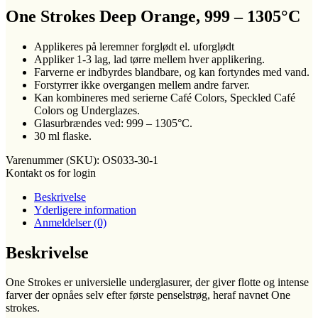
One Strokes Deep Orange, 999 – 1305°C
Applikeres på leremner forglødt el. uforglødt
Appliker 1-3 lag, lad tørre mellem hver applikering.
Farverne er indbyrdes blandbare, og kan fortyndes med vand.
Forstyrrer ikke overgangen mellem andre farver.
Kan kombineres med serierne Café Colors, Speckled Café
Colors og Underglazes.
Glasurbrændes ved: 999 – 1305°C.
30 ml flaske.
Varenummer (SKU):
OS033-30-1
Kontakt os for login
Beskrivelse
Yderligere information
Anmeldelser (0)
Beskrivelse
One Strokes er universielle underglasurer, der giver flotte og intense
farver der opnåes selv efter første penselstrøg, heraf navnet One
strokes.