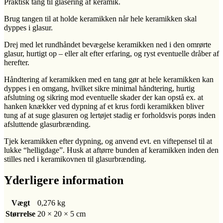
Praktisk tang til glasering af keramik.
Brug tangen til at holde keramikken når hele keramikken skal
dyppes i glasur.
Drej med let rundhåndet bevægelse keramikken ned i den omrørte
glasur, hurtigt op – eller alt efter erfaring, og ryst eventuelle dråber af
herefter.
Håndtering af keramikken med en tang gør at hele keramikken kan
dyppes i en omgang, hvilket sikre minimal håndtering, hurtig
afslutning og sikring mod eventuelle skader der kan opstå ex. at
hanken knækker ved dypning af et krus fordi keramikken bliver
tung af at suge glasuren og lertøjet stadig er forholdsvis porøs inden
afsluttende glasurbrænding.
Tjek keramikken efter dypning, og anvend evt. en viftepensel til at
lukke “helligdage”. Husk at aftørre bunden af keramikken inden den
stilles ned i keramikovnen til glasurbrænding.
Yderligere information
Vægt
0,276 kg
Størrelse
20 × 20 × 5 cm