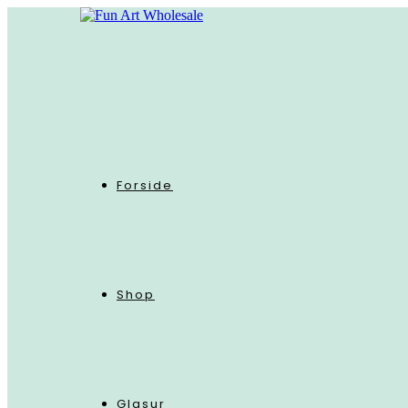
Skip
to
content
Forside
Shop
Glasur