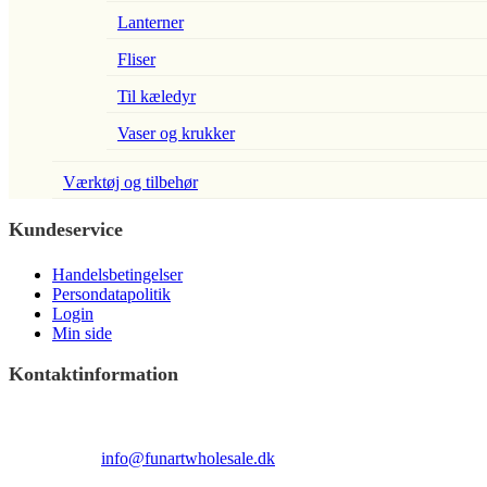
Lanterner
Fliser
Til kæledyr
Vaser og krukker
Værktøj og tilbehør
Kundeservice
Handelsbetingelser
Persondatapolitik
Login
Min side
Kontaktinformation
Terndrupvej 100
Man-Fre 9:00 – 16:00
Email:
info@funartwholesale.dk
Tlf: +45 53336855