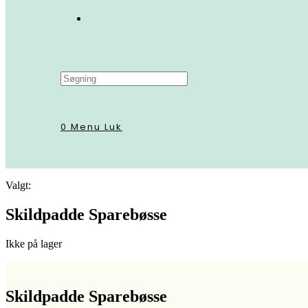
Search
this
website
0
Menu
Luk
Valgt:
Skildpadde Sparebøsse
Ikke på lager
Skildpadde Sparebøsse