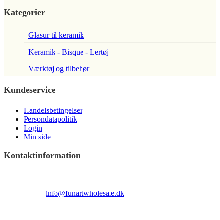
Kategorier
Glasur til keramik
Keramik - Bisque - Lertøj
Værktøj og tilbehør
Kundeservice
Handelsbetingelser
Persondatapolitik
Login
Min side
Kontaktinformation
Terndrupvej 100
Man-Fre 9:00 – 16:00
Email:
info@funartwholesale.dk
Tlf: +45 53336855
Copyright Fun Art Wholesale 2022 - info@funartwholesale.dk