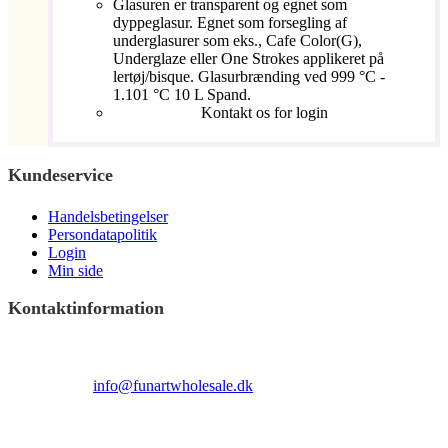
Glasuren er transparent og egnet som
dyppeglasur. Egnet som forsegling af
underglasurer som eks., Cafe Color(G),
Underglaze eller One Strokes applikeret på
lertøj/bisque. Glasurbrænding ved 999 °C -
1.101 °C 10 L Spand.
Kontakt os for login
Kundeservice
Handelsbetingelser
Persondatapolitik
Login
Min side
Kontaktinformation
Terndrupvej 100
Man-Fre 9:00 – 16:00
Email:
info@funartwholesale.dk
Tlf: +45 53336855
Copyright Fun Art Wholesale 2022 - info@funartwholesale.dk