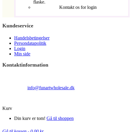
flaske.
Kontakt os for login
Kundeservice
Handelsbetingelser
Persondatapolitik
Login
Min side
Kontaktinformation
Terndrupvej 100
Man-Fre 9:00 – 16:00
Email:
info@funartwholesale.dk
Tlf: +45 53336855
Copyright Fun Art Wholesale 2022 - info@funartwholesale.dk
Kurv
Din kurv er tom!
Gå til shoppen
Gå til kassen
-
0,00 kr.