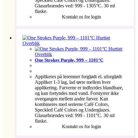
Speckled Café Colors og Underglazes.
Glasurbrændes ved: 999 - 1305°C. 30 ml
flaske.
Kontakt os for login
Hurtigt
Overblik
Hurtigt
Overblik
One Strokes Purple, 999 – 1101°C
Applikeres på leremner forglødt el. uforglødt
Appliker 1-3 lag, lad tørre mellem hver
applikering. Farverne er indbyrdes blandbare,
og kan fortyndes med vand. Forstyrrer ikke
overgangen mellem andre farver. Kan
kombineres med serierne Café Colors,
Speckled Café Colors og Underglazes.
Glasurbrændes ved: 999 - 1101°C. 30 ml
flaske.
Kontakt os for login