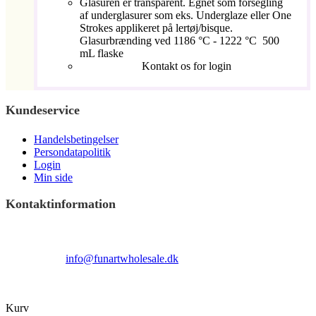
Glasuren er transparent. Egnet som forsegling
af underglasurer som eks. Underglaze eller One
Strokes applikeret på lertøj/bisque.
Glasurbrænding ved 1186 °C - 1222 °C 500
mL flaske
Kontakt os for login
Kundeservice
Handelsbetingelser
Persondatapolitik
Login
Min side
Kontaktinformation
Terndrupvej 100
Man-Fre 9:00 – 16:00
Email:
info@funartwholesale.dk
Tlf: +45 53336855
Copyright Fun Art Wholesale 2022 - info@funartwholesale.dk
Kurv