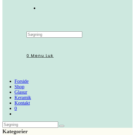
Search
this
website
0
Menu
Luk
Forside
Shop
Glasur
Keramik
Kontakt
0
Kategorier