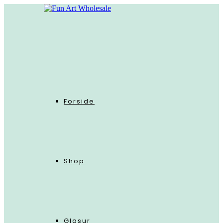
Skip
to
content
Forside
Shop
Glasur