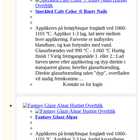
Overblik
Speckled Cafe Color ☆ Rusty Nails
Applikeres på lertøj/bisque forglødt ved 1060-
1101 ºC. Appliker 1-3 lag, lad tørre mellem
hver applikering. Farverne er indbyrdes
blandbare, og kan fortyndes med vand.
Glasurbrændes ved 999 °C - 1.060 °C Hurtig
finish ! Vælg fremgangsmåde 1. eller 2.: Lad
farven tørrer efter applikering og dyp direkte i
transparent glasur, herefter glasurbrænding.
Direkte glasurbrænding uden "dyp", overfladen
vil stadig fremkomme…
Kontakt os for login
Hurtigt Overblik
Hurtigt Overblik
Fantasy Glaze Algae
Applikeres på lertøj/bisque forglødt ved 1060-
1101 ºC. Appliker 2-3 lag, fordel krystallerne