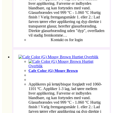
hver applikering. Farverne er indbyrdes
blandbare, og kan fortyndes med vand.
Glasurbrændes ved 999 °C - 1.060 °C Hurtig
finish ! Vælg fremgangsmåde 1. eller 2.: Lad
farven tørrer efter applikering og dyp direkte i
transparent glasur, herefter glasurbrænding.
Direkte glasurbrænding uden "dyp", overfladen
vil stadig fremkomme…
Kontakt os for login
Hurtigt Overblik
Hurtigt
Overblik
Cafe Color (G) Mousy Brown
Applikeres på lertøj/bisque forglødt ved 1060-
1101 ºC. Appliker 1-3 lag, lad tørre mellem
hver applikering. Farverne er indbyrdes
blandbare, og kan fortyndes med vand.
Glasurbrændes ved 999 °C - 1.060 °C Hurtig
finish ! Vælg fremgangsmåde 1. eller 2.: Lad
farven tørrer efter applikering og dyp direkte i