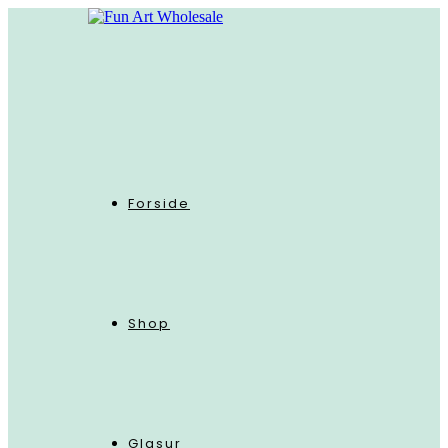
Skip
to
content
Forside
Shop
Glasur