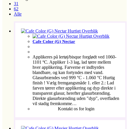
31
62
Alle
Hurtigt Overblik
Hurtigt Overblik
Cafe Color (G) Nectar
Applikeres på lertøj/bisque forglødt ved 1060-
1101 ºC. Appliker 1-3 lag, lad tørre mellem
hver applikering. Farverne er indbyrdes
blandbare, og kan fortyndes med vand.
Glasurbrændes ved 999 °C - 1.060 °C Hurtig
finish ! Vælg fremgangsmåde 1. eller 2.: Lad
farven tørrer efter applikering og dyp direkte i
transparent glasur, herefter glasurbrænding.
Direkte glasurbrænding uden "dyp", overfladen
vil stadig fremkomme…
Kontakt os for login
Hurtigt Overblik