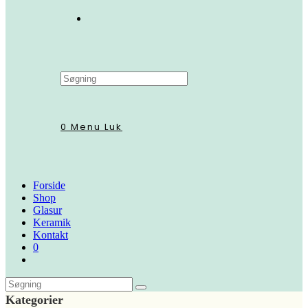
Search
this
website
0
Menu
Luk
Forside
Shop
Glasur
Keramik
Kontakt
0
Kategorier