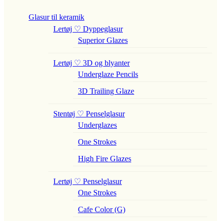
Glasur til keramik
Lertøj ♡ Dyppeglasur
Superior Glazes
Lertøj ♡ 3D og blyanter
Underglaze Pencils
3D Trailing Glaze
Stentøj ♡ Penselglasur
Underglazes
One Strokes
High Fire Glazes
Lertøj ♡ Penselglasur
One Strokes
Cafe Color (G)