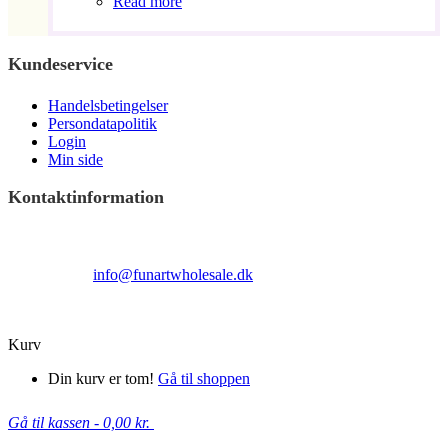
Read more
Kundeservice
Handelsbetingelser
Persondatapolitik
Login
Min side
Kontaktinformation
Terndrupvej 100
Man-Fre 9:00 – 16:00
Email:
info@funartwholesale.dk
Tlf: +45 53336855
Copyright Fun Art Wholesale 2022 - info@funartwholesale.dk
Kurv
Din kurv er tom!
Gå til shoppen
Gå til kassen
-
0,00 kr.