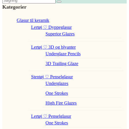
Kategorier
Glasur til keramik
Lertøj ♡ Dyppeglasur
Superior Glazes
Lertøj ♡ 3D og blyanter
Underglaze Pencils
3D Trailing Glaze
Stentøj ♡ Penselglasur
Underglazes
One Strokes
High Fire Glazes
Lertøj ♡ Penselglasur
One Strokes