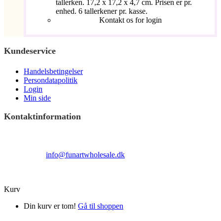
tallerken. 17,2 x 17,2 x 4,7 cm. Prisen er pr.
enhed. 6 tallerkener pr. kasse.
Kontakt os for login
Kundeservice
Handelsbetingelser
Persondatapolitik
Login
Min side
Kontaktinformation
Terndrupvej 100
Man-Fre 9:00 – 16:00
Email:
info@funartwholesale.dk
Tlf: +45 53336855
Copyright Fun Art Wholesale 2022 - info@funartwholesale.dk
Kurv
Din kurv er tom!
Gå til shoppen