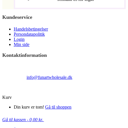
Kundeservice
Handelsbetingelser
Persondatapolitik
Login
Min side
Kontaktinformation
Terndrupvej 100
Man-Fre 9:00 – 16:00
Email:
info@funartwholesale.dk
Tlf: +45 53336855
Copyright Fun Art Wholesale 2022 - info@funartwholesale.dk
Kurv
Din kurv er tom!
Gå til shoppen
Gå til kassen
-
0,00 kr.