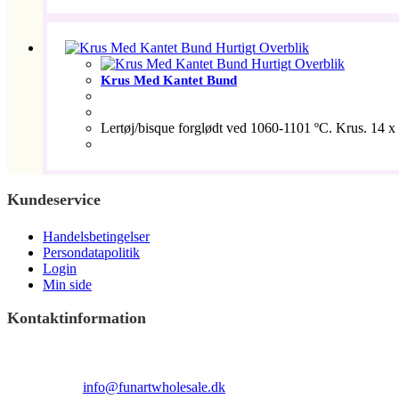
Hurtigt Overblik
Hurtigt Overblik
Krus Med Kantet Bund
Lertøj/bisque forglødt ved 1060-1101 ºC. Krus. 14 x 9
Kundeservice
Handelsbetingelser
Persondatapolitik
Login
Min side
Kontaktinformation
Terndrupvej 100
Man-Fre 9:00 – 16:00
Email:
info@funartwholesale.dk