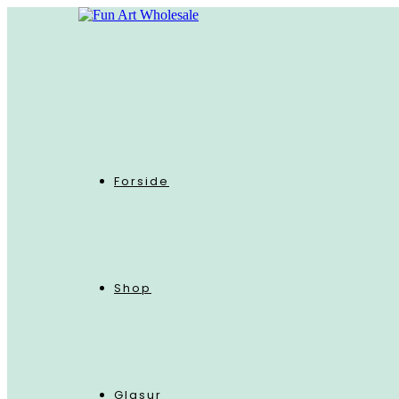
Skip
to
content
Forside
Shop
Glasur