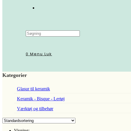
Search
this
website
0
Menu
Luk
Kategorier
Glasur til keramik
Keramik - Bisque - Lertøj
Værktøj og tilbehør
Visning: