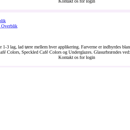
Kontakt os for login
lik
 Overblik
er 1-3 lag, lad tørre mellem hver applikering. Farverne er indbyrdes bl
afé Colors, Speckled Café Colors og Underglazes. Glasurbrændes ved:
Kontakt os for login