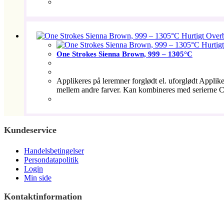
Hurtigt Overb
Hurtigt
One Strokes Sienna Brown, 999 – 1305°C
Applikeres på leremner forglødt el. uforglødt Applik
mellem andre farver. Kan kombineres med serierne C
Kundeservice
Handelsbetingelser
Persondatapolitik
Login
Min side
Kontaktinformation
Terndrupvej 100