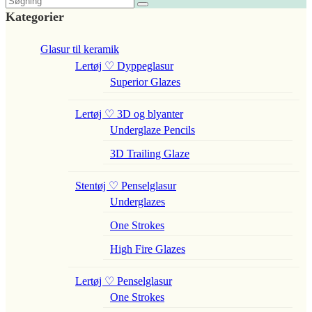
Kategorier
Glasur til keramik
Lertøj ♡ Dyppeglasur
Superior Glazes
Lertøj ♡ 3D og blyanter
Underglaze Pencils
3D Trailing Glaze
Stentøj ♡ Penselglasur
Underglazes
One Strokes
High Fire Glazes
Lertøj ♡ Penselglasur
One Strokes