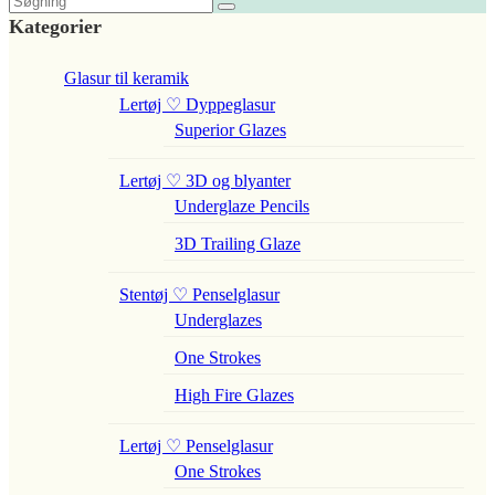
Kategorier
Glasur til keramik
Lertøj ♡ Dyppeglasur
Superior Glazes
Lertøj ♡ 3D og blyanter
Underglaze Pencils
3D Trailing Glaze
Stentøj ♡ Penselglasur
Underglazes
One Strokes
High Fire Glazes
Lertøj ♡ Penselglasur
One Strokes