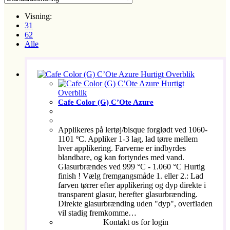
Visning:
31
62
Alle
Hurtigt Overblik
Hurtigt
Overblik
Cafe Color (G) C’Ote Azure
Applikeres på lertøj/bisque forglødt ved 1060-
1101 ºC. Appliker 1-3 lag, lad tørre mellem
hver applikering. Farverne er indbyrdes
blandbare, og kan fortyndes med vand.
Glasurbrændes ved 999 °C - 1.060 °C Hurtig
finish ! Vælg fremgangsmåde 1. eller 2.: Lad
farven tørrer efter applikering og dyp direkte i
transparent glasur, herefter glasurbrænding.
Direkte glasurbrænding uden "dyp", overfladen
vil stadig fremkomme…
Kontakt os for login