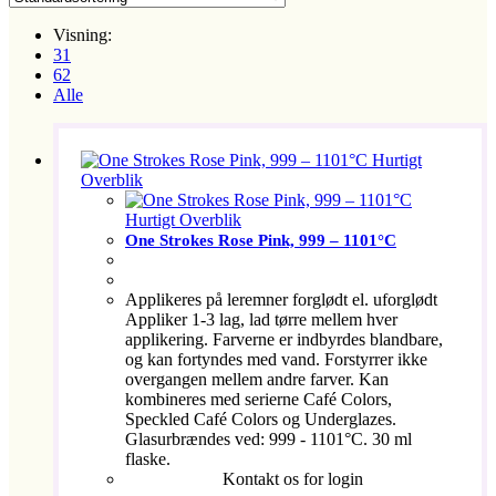
Visning:
31
62
Alle
Hurtigt
Overblik
Hurtigt Overblik
One Strokes Rose Pink, 999 – 1101°C
Applikeres på leremner forglødt el. uforglødt
Appliker 1-3 lag, lad tørre mellem hver
applikering. Farverne er indbyrdes blandbare,
og kan fortyndes med vand. Forstyrrer ikke
overgangen mellem andre farver. Kan
kombineres med serierne Café Colors,
Speckled Café Colors og Underglazes.
Glasurbrændes ved: 999 - 1101°C. 30 ml
flaske.
Kontakt os for login