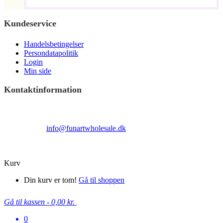
Kundeservice
Handelsbetingelser
Persondatapolitik
Login
Min side
Kontaktinformation
Terndrupvej 100
Man-Fre 9:00 – 16:00
Email:
info@funartwholesale.dk
Tlf: +45 53336855
Copyright Fun Art Wholesale 2022 - info@funartwholesale.dk
Kurv
Din kurv er tom!
Gå til shoppen
Gå til kassen
-
0,00 kr.
0