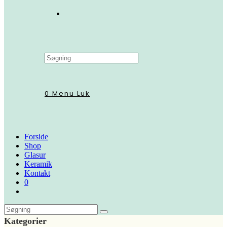
Search
this
website
0
Menu
Luk
Forside
Shop
Glasur
Keramik
Kontakt
0
Kategorier