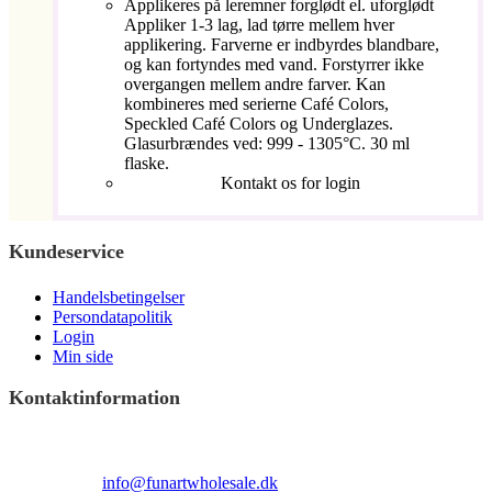
Applikeres på leremner forglødt el. uforglødt
Appliker 1-3 lag, lad tørre mellem hver
applikering. Farverne er indbyrdes blandbare,
og kan fortyndes med vand. Forstyrrer ikke
overgangen mellem andre farver. Kan
kombineres med serierne Café Colors,
Speckled Café Colors og Underglazes.
Glasurbrændes ved: 999 - 1305°C. 30 ml
flaske.
Kontakt os for login
Kundeservice
Handelsbetingelser
Persondatapolitik
Login
Min side
Kontaktinformation
Terndrupvej 100
Man-Fre 9:00 – 16:00
Email:
info@funartwholesale.dk