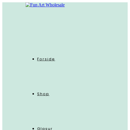
Skip
to
content
Forside
Shop
Glasur