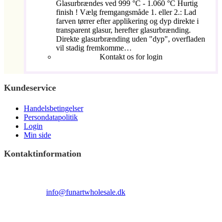
Glasurbrændes ved 999 °C - 1.060 °C Hurtig
finish ! Vælg fremgangsmåde 1. eller 2.: Lad
farven tørrer efter applikering og dyp direkte i
transparent glasur, herefter glasurbrænding.
Direkte glasurbrænding uden "dyp", overfladen
vil stadig fremkomme…
Kontakt os for login
Kundeservice
Handelsbetingelser
Persondatapolitik
Login
Min side
Kontaktinformation
Terndrupvej 100
Man-Fre 9:00 – 16:00
Email:
info@funartwholesale.dk
Tlf: +45 53336855
Copyright Fun Art Wholesale 2022 - info@funartwholesale.dk