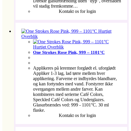
Direkte glasurbrænding uden "dyp", overfladen
vil stadig fremkomme…
Kontakt os for login
Hurtigt
Overblik
Hurtigt Overblik
One Strokes Rose Pink, 999 – 1101°C
Applikeres på leremner forglødt el. uforglødt
Appliker 1-3 lag, lad tørre mellem hver
applikering. Farverne er indbyrdes blandbare,
og kan fortyndes med vand. Forstyrrer ikke
overgangen mellem andre farver. Kan
kombineres med serierne Café Colors,
Speckled Café Colors og Underglazes.
Glasurbrændes ved: 999 - 1101°C. 30 ml
flaske.
Kontakt os for login