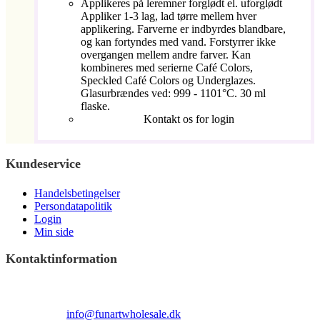
Applikeres på leremner forglødt el. uforglødt
Appliker 1-3 lag, lad tørre mellem hver
applikering. Farverne er indbyrdes blandbare,
og kan fortyndes med vand. Forstyrrer ikke
overgangen mellem andre farver. Kan
kombineres med serierne Café Colors,
Speckled Café Colors og Underglazes.
Glasurbrændes ved: 999 - 1101°C. 30 ml
flaske.
Kontakt os for login
Kundeservice
Handelsbetingelser
Persondatapolitik
Login
Min side
Kontaktinformation
Terndrupvej 100
Man-Fre 9:00 – 16:00
Email:
info@funartwholesale.dk