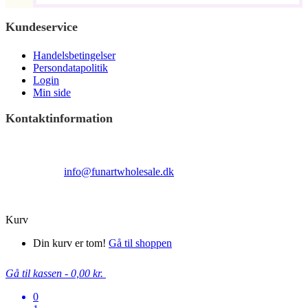
Kundeservice
Handelsbetingelser
Persondatapolitik
Login
Min side
Kontaktinformation
Terndrupvej 100
Man-Fre 9:00 – 16:00
Email:
info@funartwholesale.dk
Tlf: +45 53336855
Copyright Fun Art Wholesale 2022 - info@funartwholesale.dk
Kurv
Din kurv er tom!
Gå til shoppen
Gå til kassen
-
0,00 kr.
0