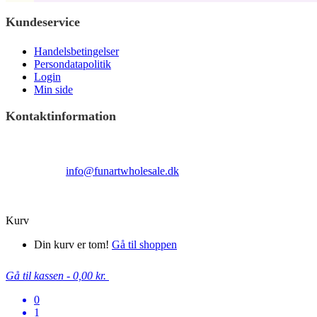
Kundeservice
Handelsbetingelser
Persondatapolitik
Login
Min side
Kontaktinformation
Terndrupvej 100
Man-Fre 9:00 – 16:00
Email:
info@funartwholesale.dk
Tlf: +45 53336855
Copyright Fun Art Wholesale 2022 - info@funartwholesale.dk
Kurv
Din kurv er tom!
Gå til shoppen
Gå til kassen
-
0,00 kr.
0
1