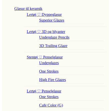
Glasur til keramik
Lertøj ♡ Dyppeglasur
Superior Glazes
Lertøj ♡ 3D og blyanter
Underglaze Pencils
3D Trailing Glaze
Stentøj ♡ Penselglasur
Underglazes
One Strokes
High Fire Glazes
Lertøj ♡ Penselglasur
One Strokes
Cafe Color (G)