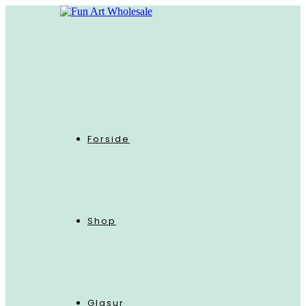
Skip
to
content
Forside
Shop
Glasur