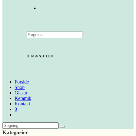
Search
this
website
0
Menu
Luk
Forside
Shop
Glasur
Keramik
Kontakt
0
Kategorier