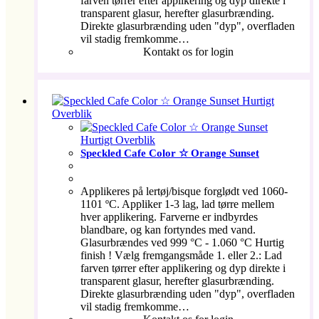
farven tørrer efter applikering og dyp direkte i
transparent glasur, herefter glasurbrænding.
Direkte glasurbrænding uden "dyp", overfladen
vil stadig fremkomme…
Kontakt os for login
Hurtigt
Overblik
Hurtigt Overblik
Speckled Cafe Color ☆ Orange Sunset
Applikeres på lertøj/bisque forglødt ved 1060-
1101 ºC. Appliker 1-3 lag, lad tørre mellem
hver applikering. Farverne er indbyrdes
blandbare, og kan fortyndes med vand.
Glasurbrændes ved 999 °C - 1.060 °C Hurtig
finish ! Vælg fremgangsmåde 1. eller 2.: Lad
farven tørrer efter applikering og dyp direkte i
transparent glasur, herefter glasurbrænding.
Direkte glasurbrænding uden "dyp", overfladen
vil stadig fremkomme…