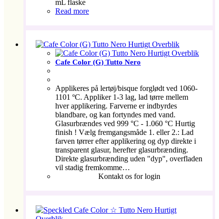
mL flaske
Read more
Hurtigt Overblik
Hurtigt Overblik
Cafe Color (G) Tutto Nero
Applikeres på lertøj/bisque forglødt ved 1060-
1101 ºC. Appliker 1-3 lag, lad tørre mellem
hver applikering. Farverne er indbyrdes
blandbare, og kan fortyndes med vand.
Glasurbrændes ved 999 °C - 1.060 °C Hurtig
finish ! Vælg fremgangsmåde 1. eller 2.: Lad
farven tørrer efter applikering og dyp direkte i
transparent glasur, herefter glasurbrænding.
Direkte glasurbrænding uden "dyp", overfladen
vil stadig fremkomme…
Kontakt os for login
Hurtigt
Overblik