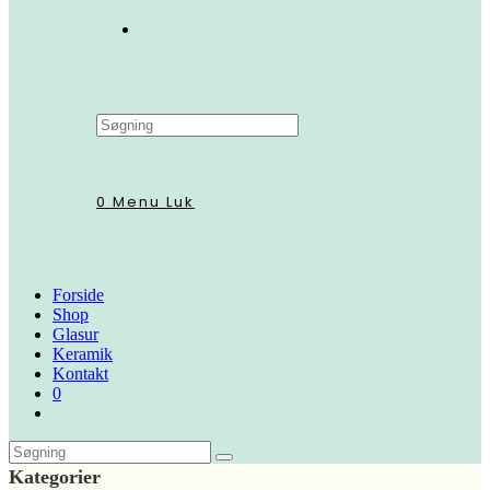
Search
this
website
0
Menu
Luk
Forside
Shop
Glasur
Keramik
Kontakt
0
Kategorier