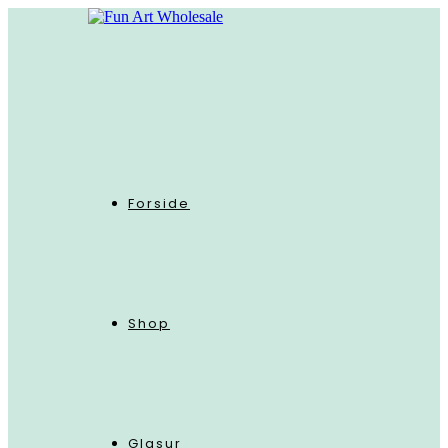
Skip
to
content
Forside
Shop
Glasur