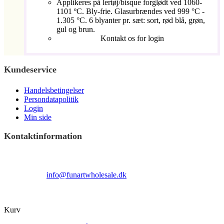
Applikeres på lertøj/bisque forglødt ved 1060-
1101 ºC. Bly-frie. Glasurbrændes ved 999 °C -
1.305 °C. 6 blyanter pr. sæt: sort, rød blå, grøn,
gul og brun.
Kontakt os for login
Kundeservice
Handelsbetingelser
Persondatapolitik
Login
Min side
Kontaktinformation
Terndrupvej 100
Man-Fre 9:00 – 16:00
Email:
info@funartwholesale.dk
Tlf: +45 53336855
Copyright Fun Art Wholesale 2022 - info@funartwholesale.dk
Kurv