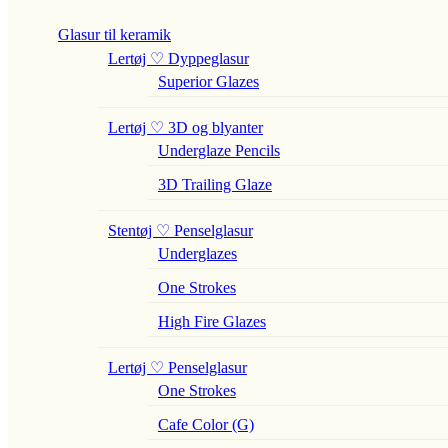
Glasur til keramik
Lertøj ♡ Dyppeglasur
Superior Glazes
Lertøj ♡ 3D og blyanter
Underglaze Pencils
3D Trailing Glaze
Stentøj ♡ Penselglasur
Underglazes
One Strokes
High Fire Glazes
Lertøj ♡ Penselglasur
One Strokes
Cafe Color (G)