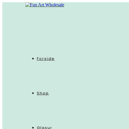
Skip
to
content
Forside
Shop
Glasur