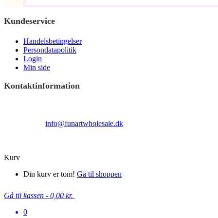
Kundeservice
Handelsbetingelser
Persondatapolitik
Login
Min side
Kontaktinformation
Terndrupvej 100
Man-Fre 9:00 – 16:00
Email:
info@funartwholesale.dk
Tlf: +45 53336855
Copyright Fun Art Wholesale 2022 - info@funartwholesale.dk
Kurv
Din kurv er tom!
Gå til shoppen
Gå til kassen
-
0,00 kr.
0