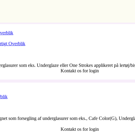
verblik
tigt Overblik
derglasurer som eks. Underglaze eller One Strokes applikeret på lertø
Kontakt os for login
blik
net som forsegling af underglasurer som eks., Cafe Color(G), Undergla
Kontakt os for login