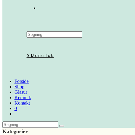
Search
this
website
0
Menu
Luk
Forside
Shop
Glasur
Keramik
Kontakt
0
Kategorier