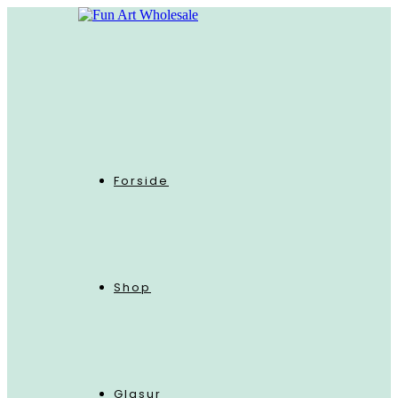
Skip
to
content
Forside
Shop
Glasur