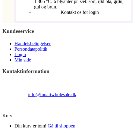
1.305 °C. 6 blyanter pr. sæt: sort, rød blå, grøn,
gul og brun.
Kontakt os for login
Kundeservice
Handelsbetingelser
Persondatapolitik
Login
Min side
Kontaktinformation
Terndrupvej 100
Man-Fre 9:00 – 16:00
Email:
info@funartwholesale.dk
Tlf: +45 53336855
Copyright Fun Art Wholesale 2022 - info@funartwholesale.dk
Kurv
Din kurv er tom!
Gå til shoppen