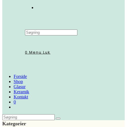
Search
this
website
0
Menu
Luk
Forside
Shop
Glasur
Keramik
Kontakt
0
Kategorier