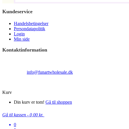
Kundeservice
Handelsbetingelser
Persondatapolitik
Login
Min side
Kontaktinformation
Terndrupvej 100
Man-Fre 9:00 – 16:00
Email:
info@funartwholesale.dk
Tlf: +45 53336855
Copyright Fun Art Wholesale 2022 - info@funartwholesale.dk
Kurv
Din kurv er tom!
Gå til shoppen
Gå til kassen
-
0,00 kr.
0