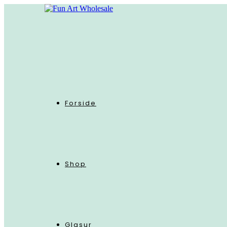
Skip
to
content
Forside
Shop
Glasur