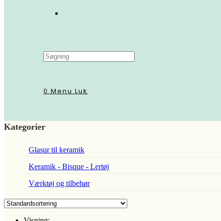
Search
this
website
0
Menu
Luk
Kategorier
Glasur til keramik
Keramik - Bisque - Lertøj
Værktøj og tilbehør
Visning: