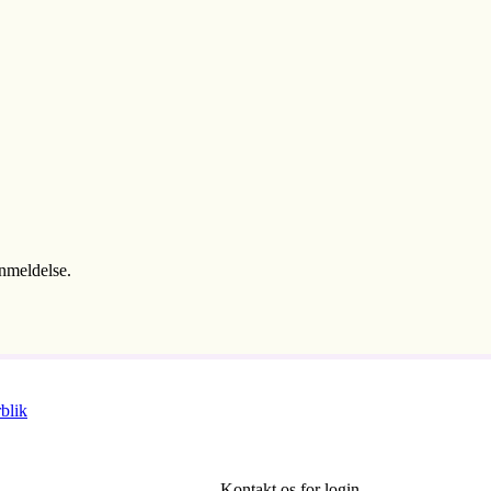
anmeldelse.
blik
Kontakt os for login