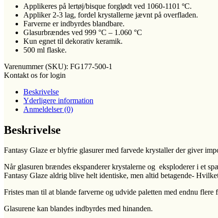
Applikeres på lertøj/bisque forglødt ved 1060-1101 ºC.
Appliker 2-3 lag, fordel krystallerne jævnt på overfladen.
Farverne er indbyrdes blandbare.
Glasurbrændes ved 999 °C – 1.060 °C
Kun egnet til dekorativ keramik.
500 ml flaske.
Varenummer (SKU):
FG177-500-1
Kontakt os for login
Beskrivelse
Yderligere information
Anmeldelser (0)
Beskrivelse
Fantasy Glaze er blyfrie glasurer med farvede krystaller der giver im
Når glasuren brændes ekspanderer krystalerne og eksploderer i et spænde
Fantasy Glaze aldrig blive helt identiske, men altid betagende- Hvilk
Fristes man til at blande farverne og udvide paletten med endnu flere fa
Glasurene kan blandes indbyrdes med hinanden.