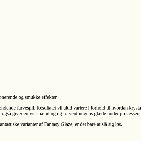
ponerende og smukke effekter.
nde farvespil. Resultatet vil altid variere i forhold til hvordan krysta
et også giver en vis spænding og forventningens glæde under processen, d
ntastiske varianter af Fantasy Glaze, er det bare at slå sig løs.