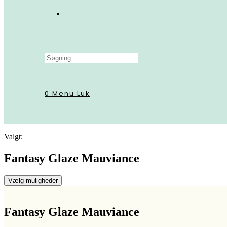
Search
this
website
0
Menu
Luk
Valgt:
Fantasy Glaze Mauviance
Vælg muligheder
Fantasy Glaze Mauviance