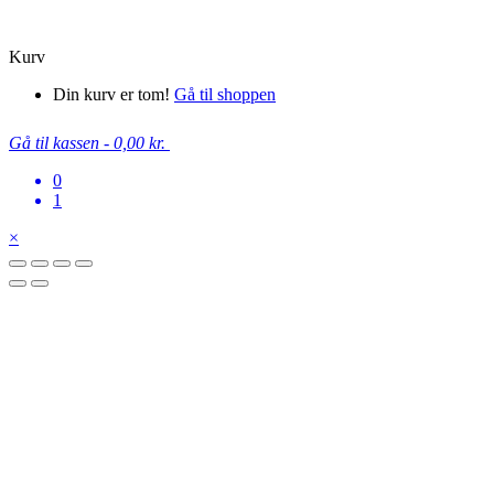
Copyright Fun Art Wholesale 2022 - info@funartwholesale.dk
Kurv
Din kurv er tom!
Gå til shoppen
Gå til kassen
-
0,00 kr.
0
1
×