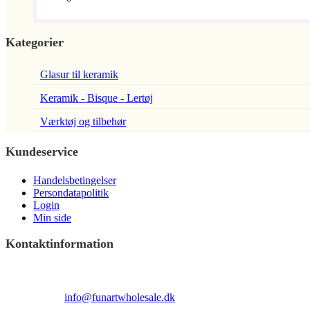
Kategorier
Glasur til keramik
Keramik - Bisque - Lertøj
Værktøj og tilbehør
Kundeservice
Handelsbetingelser
Persondatapolitik
Login
Min side
Kontaktinformation
Terndrupvej 100
Man-Fre 9:00 – 16:00
Email:
info@funartwholesale.dk
Tlf: +45 53336855