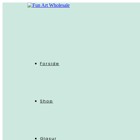
Skip
to
content
Forside
Shop
Glasur