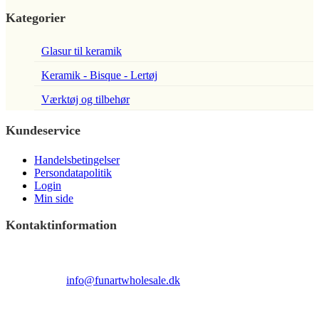
Kategorier
Glasur til keramik
Keramik - Bisque - Lertøj
Værktøj og tilbehør
Kundeservice
Handelsbetingelser
Persondatapolitik
Login
Min side
Kontaktinformation
Terndrupvej 100
Man-Fre 9:00 – 16:00
Email:
info@funartwholesale.dk
Tlf: +45 53336855
Copyright Fun Art Wholesale 2022 - info@funartwholesale.dk