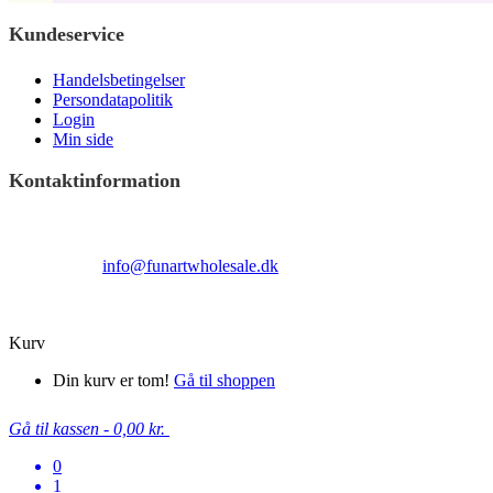
Kundeservice
Handelsbetingelser
Persondatapolitik
Login
Min side
Kontaktinformation
Terndrupvej 100
Man-Fre 9:00 – 16:00
Email:
info@funartwholesale.dk
Tlf: +45 53336855
Copyright Fun Art Wholesale 2022 - info@funartwholesale.dk
Kurv
Din kurv er tom!
Gå til shoppen
Gå til kassen
-
0,00 kr.
0
1