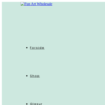
Skip
to
content
Forside
Shop
Glasur