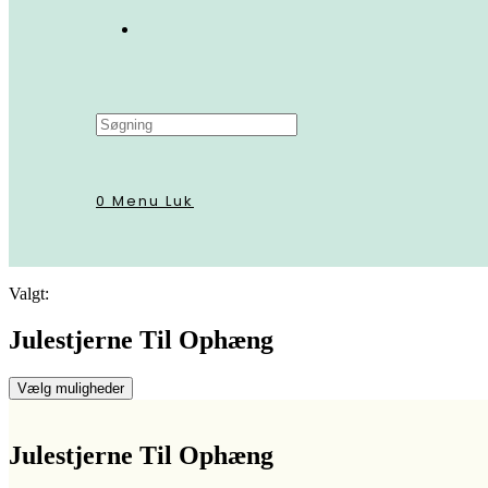
Search
this
website
0
Menu
Luk
Valgt:
Julestjerne Til Ophæng
Vælg muligheder
Julestjerne Til Ophæng