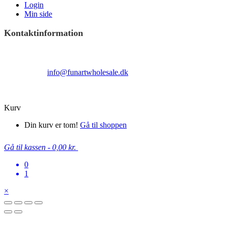
Login
Min side
Kontaktinformation
Terndrupvej 100
Man-Fre 9:00 – 16:00
Email:
info@funartwholesale.dk
Tlf: +45 53336855
Copyright Fun Art Wholesale 2022 - info@funartwholesale.dk
Kurv
Din kurv er tom!
Gå til shoppen
Gå til kassen
-
0,00 kr.
0
1
×