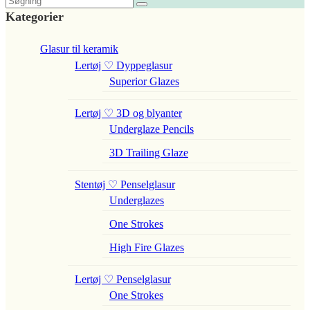
Kategorier
Glasur til keramik
Lertøj ♡ Dyppeglasur
Superior Glazes
Lertøj ♡ 3D og blyanter
Underglaze Pencils
3D Trailing Glaze
Stentøj ♡ Penselglasur
Underglazes
One Strokes
High Fire Glazes
Lertøj ♡ Penselglasur
One Strokes