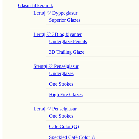
Glasur til keramik
Lertøj ♡ Dyppeglasur
Superior Glazes
Lertøj ♡ 3D og blyanter
Underglaze Pencils
3D Trailing Glaze
Stentøj ♡ Penselglasur
Underglazes
One Strokes
High Fire Glazes
Lertøj ♡ Penselglasur
One Strokes
Cafe Color (G)
Speckled Café Color ☆