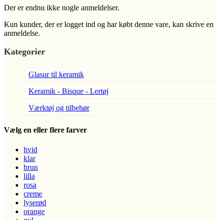
Der er endnu ikke nogle anmeldelser.
Kun kunder, der er logget ind og har købt denne vare, kan skrive en
anmeldelse.
Kategorier
Glasur til keramik
Keramik - Bisque - Lertøj
Værktøj og tilbehør
Vælg en eller flere farver
hvid
klar
brun
lilla
rosa
creme
lyserød
orange