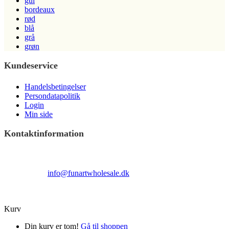
gul
bordeaux
rød
blå
grå
grøn
Kundeservice
Handelsbetingelser
Persondatapolitik
Login
Min side
Kontaktinformation
Terndrupvej 100
Man-Fre 9:00 – 16:00
Email:
info@funartwholesale.dk
Tlf: +45 53336855
Copyright Fun Art Wholesale 2022 - info@funartwholesale.dk
Kurv
Din kurv er tom!
Gå til shoppen