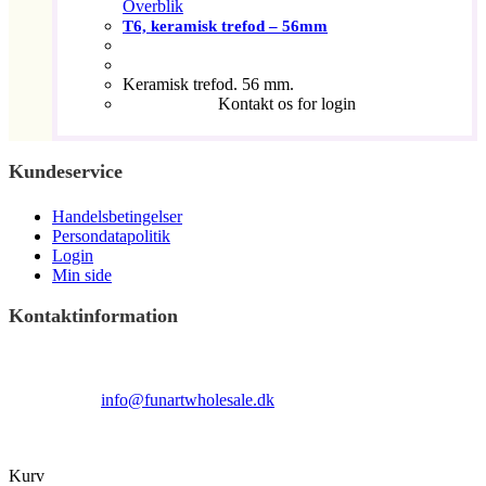
Overblik
T6, keramisk trefod – 56mm
Keramisk trefod. 56 mm.
Kontakt os for login
Kundeservice
Handelsbetingelser
Persondatapolitik
Login
Min side
Kontaktinformation
Terndrupvej 100
Man-Fre 9:00 – 16:00
Email:
info@funartwholesale.dk
Tlf: +45 53336855
Copyright Fun Art Wholesale 2022 - info@funartwholesale.dk
Kurv