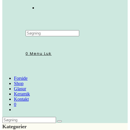
Search
this
website
0
Menu
Luk
Forside
Shop
Glasur
Keramik
Kontakt
0
Kategorier