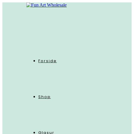
Skip
to
content
Forside
Shop
Glasur