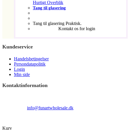
Hurtigt Overblik
Tang til glasering
Tang til glasering Praktisk.
Kontakt os for login
Kundeservice
Handelsbetingelser
Persondatapolitik
Login
Min side
Kontaktinformation
Terndrupvej 100
Man-Fre 9:00 – 16:00
Email:
info@funartwholesale.dk
Tlf: +45 53336855
Copyright Fun Art Wholesale 2022 - info@funartwholesale.dk
Kurv